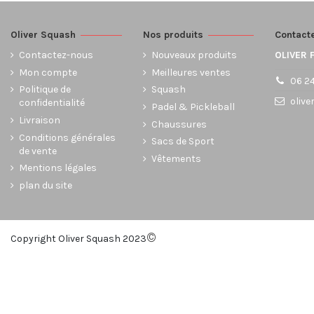
Oliver Squash
Nos produits
Contact
Contactez-nous
Nouveaux produits
OLIVER 
Mon compte
Meilleures ventes
06 24
Politique de
Squash
olive
confidentialité
Padel & Pickleball
Livraison
Chaussures
Conditions générales
Sacs de Sport
de vente
Vêtements
Mentions légales
plan du site
©
Copyright Oliver Squash 2023