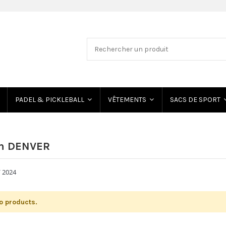
PADEL & PICKLEBALL
VÊTEMENTS
SACS DE SPORT
on DENVER
/ 2024
o products.