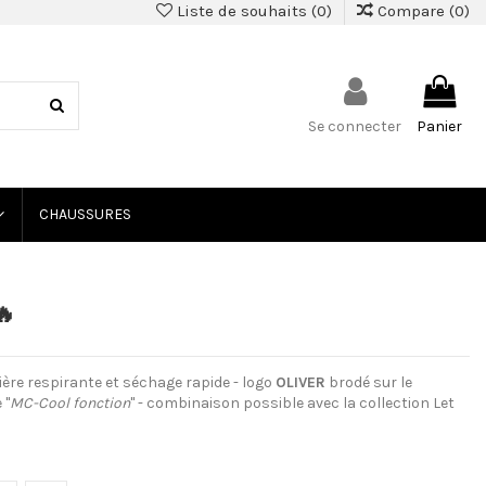
Liste de souhaits (
0
)
Compare (
0
)
Se connecter
Panier
CHAUSSURES
🔥
ière respirante et séchage rapide - logo
OLIVER
brodé sur le
''
MC-Cool fonction
'' - combinaison possible avec la collection Let