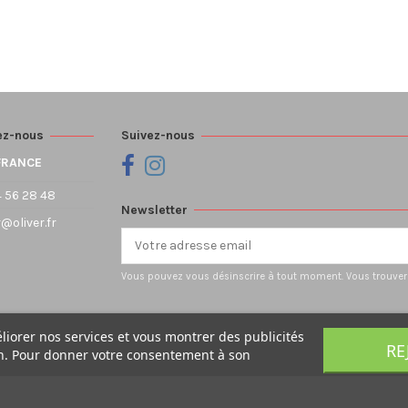
ez-nous
Suivez-nous
FRANCE
 56 28 48
Newsletter
r@oliver.fr
Vous pouvez vous désinscrire à tout moment. Vous trouverez
éliorer nos services et vous montrer des publicités
RE
on. Pour donner votre consentement à son