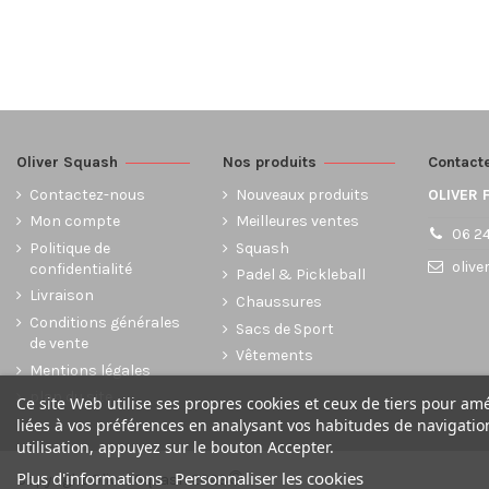
Oliver Squash
Nos produits
Contact
Contactez-nous
Nouveaux produits
OLIVER 
Mon compte
Meilleures ventes
06 24
Politique de
Squash
olive
confidentialité
Padel & Pickleball
Livraison
Chaussures
Conditions générales
Sacs de Sport
de vente
Vêtements
Mentions légales
plan du site
Ce site Web utilise ses propres cookies et ceux de tiers pour am
liées à vos préférences en analysant vos habitudes de navigati
utilisation, appuyez sur le bouton Accepter.
©
Plus d'informations
Personnaliser les cookies
Copyright Oliver Squash 2023