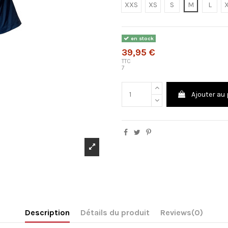
XXS
XS
S
M
L
en stock
39,95 €
TTC
7
Ajouter au
Description
Détails du produit
Reviews
(0)