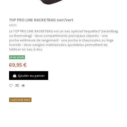
TOP PRO LINE RACKETBAG noir/vert
65020
Le TOP PRO LINE RACKETBAG est un sac spécial ''raquettes'' (racketbag
ou thermobag) - deux compartiments principaux séparés - une
poche extérieure de rangement - une poche à chaussures ou linge
humide - deux sangles matelassées ajustables permettent de
l'utiliser en sac à dos.
en stock
69,95 €
Ajouter au panier
rupture de stock