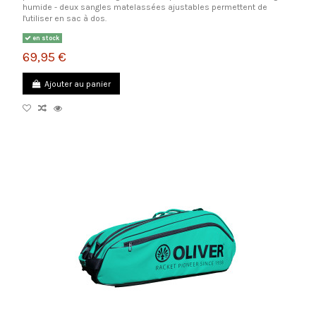
humide - deux sangles matelassées ajustables permettent de
l'utiliser en sac à dos.
en stock
69,95 €
Ajouter au panier