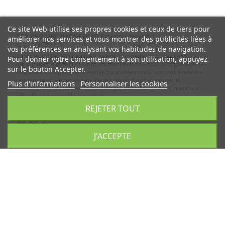
Ce site Web utilise ses propres cookies et ceux de tiers pour
TOP PRO LINE RACKETBAG Extend - New 🔥 !
améliorer nos services et vous montrer des publicités liées à
65130
vos préférences en analysant vos habitudes de navigation.
Racketbag TOP PRO Extend 3 grands compartiments pour une
Pour donner votre consentement à son utilisation, appuyez
organisation optimale 1 compartiment thermo-isolé pour protéger les
sur le bouton Accepter.
raquettes Compartiment ventilé pour vêtements humides Bretelles
rembourrées + poignées multiples pour un port confortable
Plus d'informations
Personnaliser les cookies
Construction renforcée : fond protégé, coutures solides, matériau
robuste 👉 Le sac idéal pour les...
REJETER TOUT
en stock
79,95 €
J'ACCEPTE
Ajouter au panier